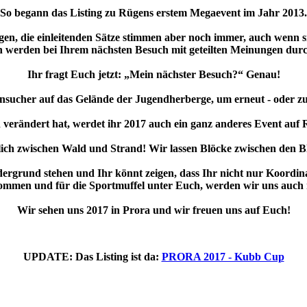
So begann das Listing zu Rügens erstem Megaevent im Jahr 2013.
gen, die einleitenden Sätze stimmen aber noch immer, auch wenn si
h werden bei Ihrem nächsten Besuch mit geteilten Meinungen durc
Ihr fragt Euch jetzt: „Mein nächster Besuch?“ Genau!
ensucher auf das Gelände der Jugendherberge, um erneut - oder z
 verändert hat, werdet ihr 2017 auch ein ganz anderes Event auf R
lich zwischen Wald und Strand! Wir lassen Blöcke zwischen den Bl
grund stehen und Ihr könnt zeigen, dass Ihr nicht nur Koordina
mmen und für die Sportmuffel unter Euch, werden wir uns auch no
Wir sehen uns 2017 in Prora und wir freuen uns auf Euch!
UPDATE: Das Listing ist da:
PRORA 2017 - Kubb Cup